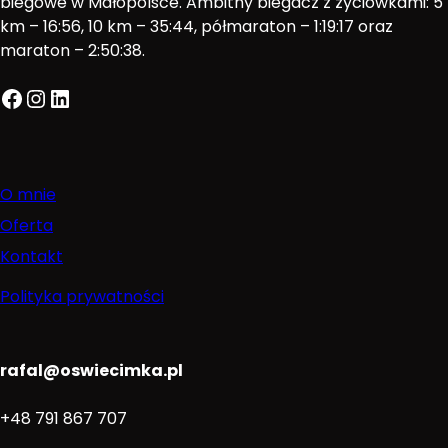
biegowe w Małopolsce. Ambitny biegacz z życiówkami: 5
km – 16:56, 10 km – 35:44, półmaraton – 1:19:17 oraz
maraton – 2:50:38.
Facebook
Instagram
LinkedIn
O mnie
Oferta
Kontakt
Polityka prywatności
rafal@oswiecimka.pl
+48 791 867 707