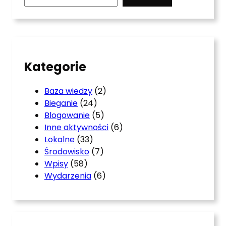
a
r
c
h
Kategorie
Baza wiedzy
(2)
Bieganie
(24)
Blogowanie
(5)
Inne aktywności
(6)
Lokalne
(33)
Środowisko
(7)
Wpisy
(58)
Wydarzenia
(6)