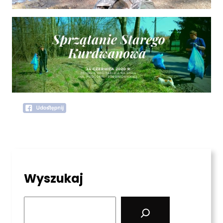
Wyszukaj
S
e