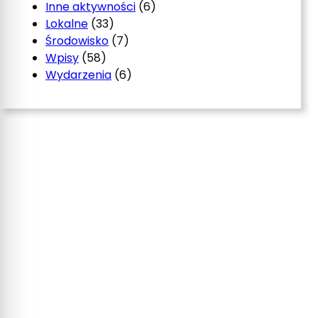
Inne aktywności
(6)
Lokalne
(33)
Środowisko
(7)
Wpisy
(58)
Wydarzenia
(6)