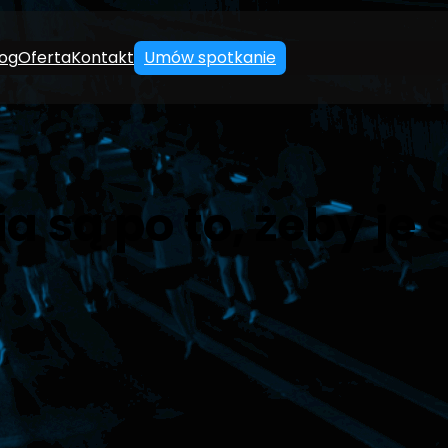
log
Oferta
Kontakt
Umów spotkanie
a są po to, żeby je 