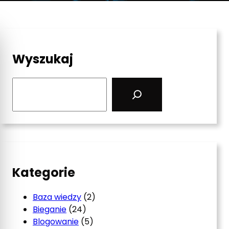
Wyszukaj
S
e
a
r
c
h
Kategorie
Baza wiedzy
(2)
Bieganie
(24)
Blogowanie
(5)