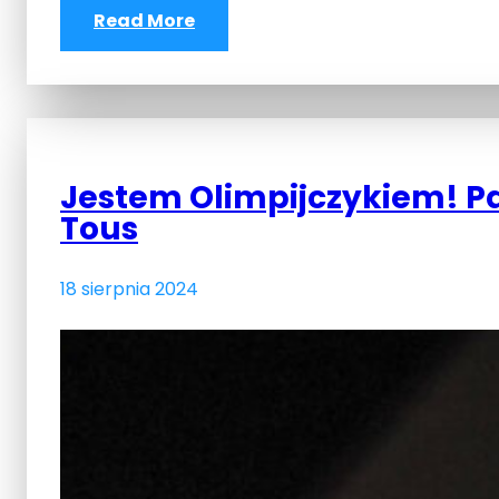
Read More
Jestem Olimpijczykiem! Pa
Tous
18 sierpnia 2024