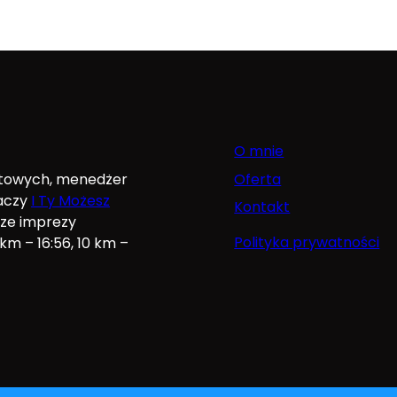
O mnie
Oferta
rtowych, menedżer
gaczy
I Ty Możesz
Kontakt
sze imprezy
Polityka prywatności
m – 16:56, 10 km –