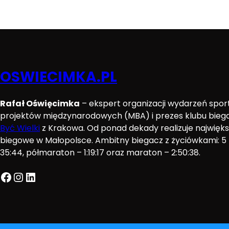
OSWIECIMKA.PL
Rafał Oświęcimka
– ekspert organizacji wydarzeń spo
projektów międzynarodowych (MBA) i prezes klubu bie
Być Wielki
z Krakowa. Od ponad dekady realizuje najwięk
biegowe w Małopolsce. Ambitny biegacz z życiówkami: 5 k
35:44, półmaraton – 1:19:17 oraz maraton – 2:50:38.
Facebook
Instagram
LinkedIn