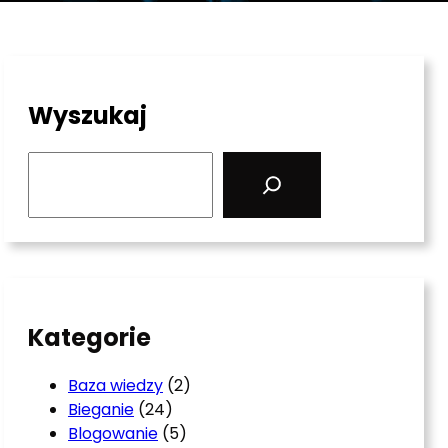
Wyszukaj
S
e
a
r
c
h
Kategorie
Baza wiedzy
(2)
Bieganie
(24)
Blogowanie
(5)