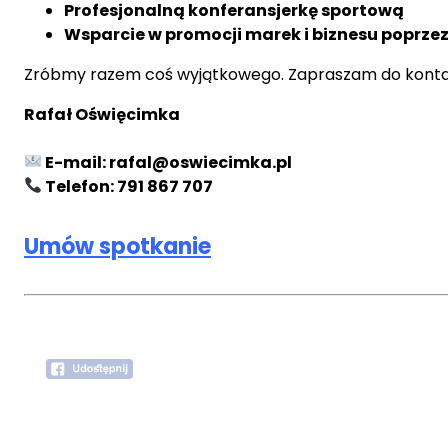
Profesjonalną konferansjerkę sportową
Wsparcie w promocji marek i biznesu poprzez
Zróbmy razem coś wyjątkowego. Zapraszam do kontak
Rafał Oświęcimka
E-mail:
rafal@oswiecimka.pl
Telefon:
791 867 707
Umów spotkanie