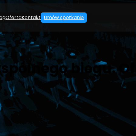
log
Oferta
Kontakt
Umów spotkanie
spólnego biegu. Of