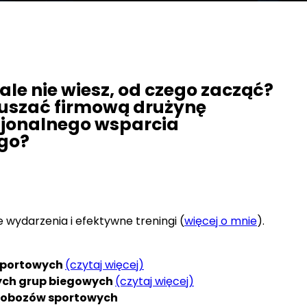
ale nie wiesz, od czego zacząć?
zruszać firmową drużynę
sjonalnego wsparcia
go?
ydarzenia i efektywne treningi (
więcej o mnie
).
sportowych
(czytaj więcej)
wych grup biegowych
(czytaj więcej)
i obozów sportowych