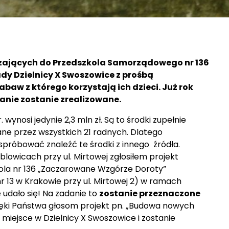
szczających do Przedszkola Samorządowego nr 136
dy Dzielnicy X Swoszowice z prośbą
baw z którego korzystają ich dzieci. Już rok
anie zostanie zrealizowane.
 wynosi jedynie 2,3 mln zł. Są to środki zupełnie
ne przez wszystkich 21 radnych. Dlatego
róbować znaleźć te środki z innego źródła.
lowicach przy ul. Mirtowej zgłosiłem projekt
ola nr 136 „Zaczarowane Wzgórze Doroty”
 13 w Krakowie przy ul. Mirtowej 2) w ramach
udało się! Na zadanie to
zostanie przeznaczone
ięki Państwa głosom projekt pn. „Budowa nowych
ie miejsce w Dzielnicy X Swoszowice i zostanie