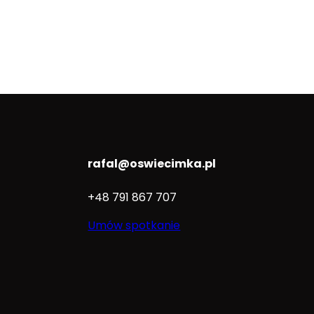
rafal@oswiecimka.pl
+48 791 867 707
Umów spotkanie