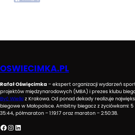
OSWIECIMKA.PL
Rafał Oświęcimka
– ekspert organizacji wydarzeń spo
projektów międzynarodowych (MBA) i prezes klubu bie
Być Wielki
z Krakowa. Od ponad dekady realizuje najwięk
biegowe w Małopolsce. Ambitny biegacz z życiówkami: 5 k
35:44, półmaraton – 1:19:17 oraz maraton – 2:50:38.
Facebook
Instagram
LinkedIn