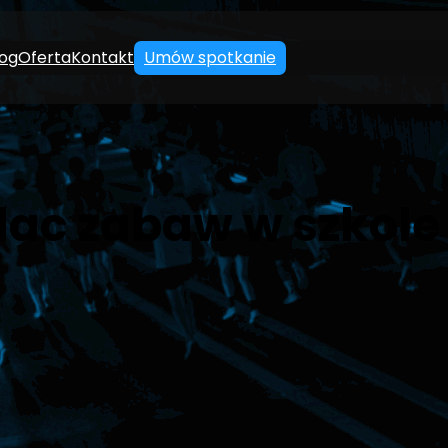
log
Oferta
Kontakt
Umów spotkanie
plac zabaw w szkol