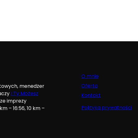
O mnie
Oferta
rtowych, menedżer
gaczy
I Ty Możesz
Kontakt
sze imprezy
Polityka prywatności
m – 16:56, 10 km –