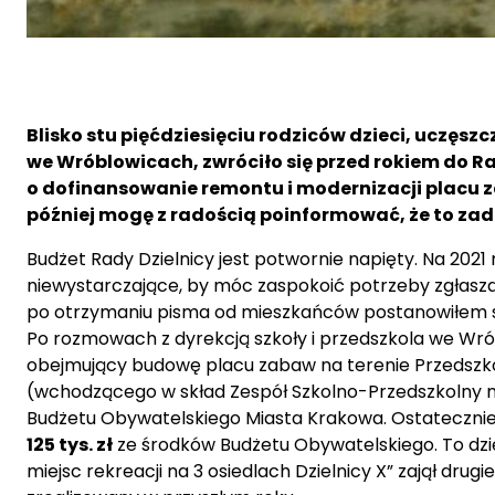
Blisko stu pięćdziesięciu rodziców dzieci, uczę
we Wróblowicach, zwróciło się przed rokiem do Ra
o dofinansowanie remontu i modernizacji placu za
później mogę z radością poinformować, że to zad
Budżet Rady Dzielnicy jest potwornie napięty. Na 2021 r.
niewystarczające, by móc zaspokoić potrzeby zgłasza
po otrzymaniu pisma od mieszkańców postanowiłem sp
Po rozmowach z dyrekcją szkoły i przedszkola we Wrób
obejmujący budowę placu zabaw na terenie Przedszk
(wchodzącego w skład Zespół Szkolno-Przedszkolny nr
Budżetu Obywatelskiego Miasta Krakowa. Ostatecznie 
125 tys. zł
ze środków Budżetu Obywatelskiego. To dz
miejsc rekreacji na 3 osiedlach Dzielnicy X” zajął drug