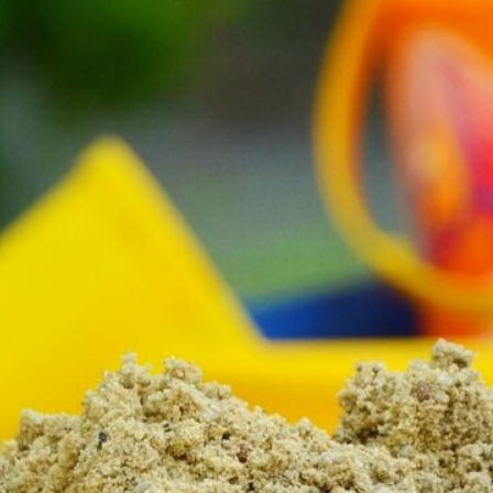
Inne aktywności
(6)
Lokalne
(33)
Środowisko
(7)
Wpisy
(58)
Wydarzenia
(6)
Social Media
Facebook
Instagram
LinkedIn