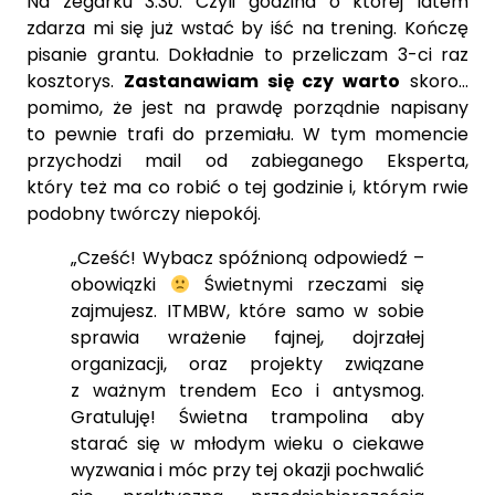
Na zegarku 3:30. Czyli godzina o której latem
zdarza mi się już wstać by iść na trening. Kończę
pisanie grantu. Dokładnie to przeliczam 3-ci raz
kosztorys.
Zastanawiam się czy warto
skoro…
pomimo, że jest na prawdę porządnie napisany
to pewnie trafi do przemiału. W tym momencie
przychodzi mail od zabieganego Eksperta,
który też ma co robić o tej godzinie i, którym rwie
podobny twórczy niepokój.
„Cześć! Wybacz spóźnioną odpowiedź –
obowiązki
Świetnymi rzeczami się
zajmujesz. ITMBW, które samo w sobie
sprawia wrażenie fajnej, dojrzałej
organizacji, oraz projekty związane
z ważnym trendem Eco i antysmog.
Gratuluję! Świetna trampolina aby
starać się w młodym wieku o ciekawe
wyzwania i móc przy tej okazji pochwalić