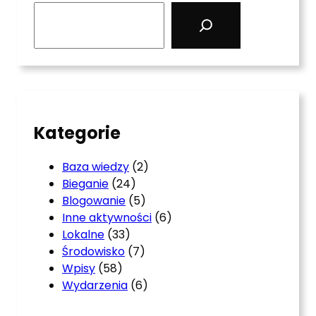
S
e
a
r
c
h
Kategorie
Baza wiedzy
(2)
Bieganie
(24)
Blogowanie
(5)
Inne aktywności
(6)
Lokalne
(33)
Środowisko
(7)
Wpisy
(58)
Wydarzenia
(6)