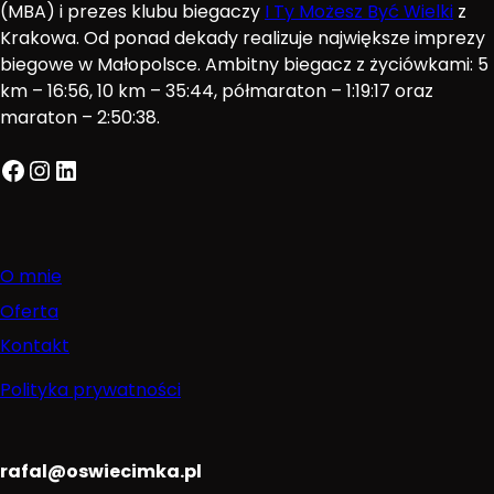
(MBA) i prezes klubu biegaczy
I Ty Możesz Być Wielki
z
Krakowa. Od ponad dekady realizuje największe imprezy
biegowe w Małopolsce. Ambitny biegacz z życiówkami: 5
km – 16:56, 10 km – 35:44, półmaraton – 1:19:17 oraz
maraton – 2:50:38.
Facebook
Instagram
LinkedIn
O mnie
Oferta
Kontakt
Polityka prywatności
rafal@oswiecimka.pl