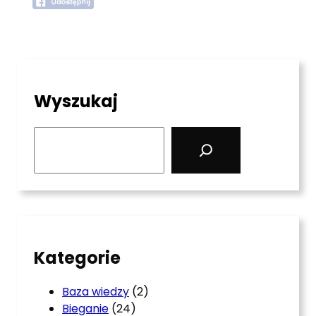
Wyszukaj
S
e
a
r
c
h
Kategorie
Baza wiedzy
(2)
Bieganie
(24)