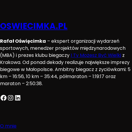
OSWIECIMKA.PL
Rafał Oświęcimka
– ekspert organizacji wydarzeń
sportowych, menedżer projektów międzynarodowych
(MBA) i prezes klubu biegaczy
I Ty Możesz Być Wielki
z
Krakowa. Od ponad dekady realizuje największe imprezy
biegowe w Małopolsce. Ambitny biegacz z życiówkami: 5
km – 16:56, 10 km – 35:44, półmaraton – 1:19:17 oraz
maraton – 2:50:38.
Facebook
Instagram
LinkedIn
O mnie