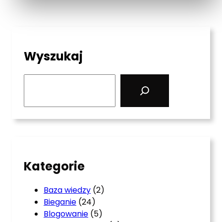
Wyszukaj
S
e
a
r
c
h
Kategorie
Baza wiedzy
(2)
Bieganie
(24)
Blogowanie
(5)