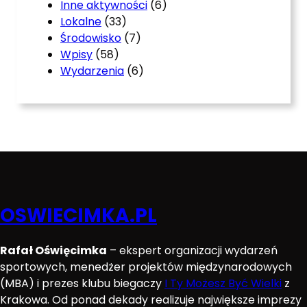
Inne aktywności
(6)
Lokalne
(33)
Środowisko
(7)
Wpisy
(58)
Wydarzenia
(6)
OSWIECIMKA.PL
Rafał Oświęcimka
– ekspert organizacji wydarzeń
sportowych, menedżer projektów międzynarodowych
(MBA) i prezes klubu biegaczy
I Ty Możesz Być Wielki
z
Krakowa. Od ponad dekady realizuje największe imprezy