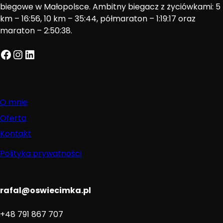
biegowe w Małopolsce. Ambitny biegacz z życiówkami: 5
km – 16:56, 10 km – 35:44, półmaraton – 1:19:17 oraz
maraton – 2:50:38.
Facebook
Instagram
LinkedIn
O mnie
Oferta
Kontakt
Polityka prywatności
rafal@oswiecimka.pl
+48 791 867 707