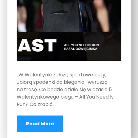
„W Walentynki założą sportowe buty,
ubiorą spodenki do biegania i wyruszą
na trasę. Co będzie działo się w czasie 5.
Walentynkowego biegu – All You Need Is
Run? Co zrobić,…
Read More