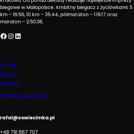
Krakowa. Od ponad dekady realizuje największe imprezy
biegowe w Małopolsce. Ambitny biegacz z życiówkami: 5
km – 16:56, 10 km – 35:44, półmaraton – 1:19:17 oraz
maraton – 2:50:38.
Facebook
Instagram
LinkedIn
O mnie
Oferta
Kontakt
Polityka prywatności
rafal@oswiecimka.pl
+48 791 867 707