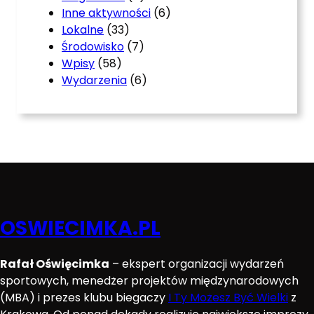
Inne aktywności
(6)
Lokalne
(33)
Środowisko
(7)
Wpisy
(58)
Wydarzenia
(6)
OSWIECIMKA.PL
Rafał Oświęcimka
– ekspert organizacji wydarzeń
sportowych, menedżer projektów międzynarodowych
(MBA) i prezes klubu biegaczy
I Ty Możesz Być Wielki
z