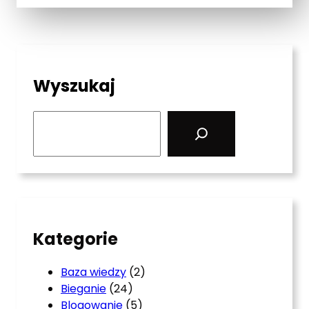
Wyszukaj
S
e
a
r
c
h
Kategorie
Baza wiedzy
(2)
Bieganie
(24)
Blogowanie
(5)