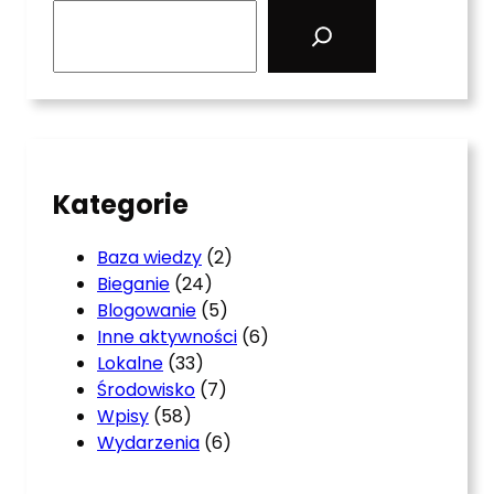
S
e
a
r
c
h
Kategorie
Baza wiedzy
(2)
Bieganie
(24)
Blogowanie
(5)
Inne aktywności
(6)
Lokalne
(33)
Środowisko
(7)
Wpisy
(58)
Wydarzenia
(6)