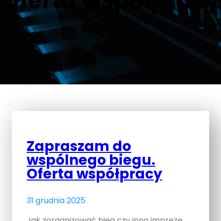
Oferta współpracy
Zapraszam do
wspólnego biegu.
Oferta współpracy
31 grudnia 2025
Jak zorganizować bieg czy inną imprezę