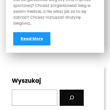
sportową? Chcesz zorganizować bieg w
swoim mieście, a nie wiesz jak za to się
zabrać? Chcesz rozruszać drużynę
biegową…
Read More
Wyszukaj
S
e
a
r