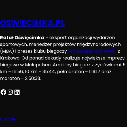
OSWIECIMKA.PL
Rafał Oświęcimka
– ekspert organizacji wydarzeń
sportowych, menedżer projektów międzynarodowych
(MBA) i prezes klubu biegaczy
I Ty Możesz Być Wielki
z
Krakowa. Od ponad dekady realizuje największe imprezy
biegowe w Małopolsce. Ambitny biegacz z życiówkami: 5
km – 16:56, 10 km – 35:44, półmaraton – 1:19:17 oraz
maraton – 2:50:38.
Facebook
Instagram
LinkedIn
O mnie